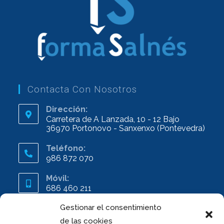
Contacta Con Nosotros
Dirección:
Carretera de A Lanzada, 10 - 12 Bajo
36970 Portonovo - Sanxenxo (Pontevedra)
Teléfono:
986 872 070
Móvil:
686 460 211
Gestionar el consentimiento
Email
info@formasalnes.com
de las cookies